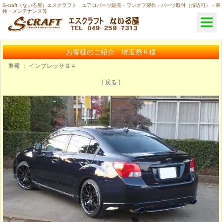
S-craft（ないる屋）エスクラフト エアロパーツ販売・ワンオフ製作・パーツ取付（持込可）・車
検・メンテナンス等
お客様のご紹介 埼玉県Ｋ様
車種 ： インプレッサＧ４
[
戻る
]