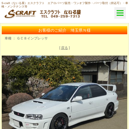
S-craft（ないる屋）エスクラフト エアロパーツ販売・ワンオフ製作・パーツ取付（持込可）・車
検・メンテナンス等
お客様のご紹介 埼玉県Ｎ様
車種 ： ＧＣ８インプレッサ
[
戻る
]