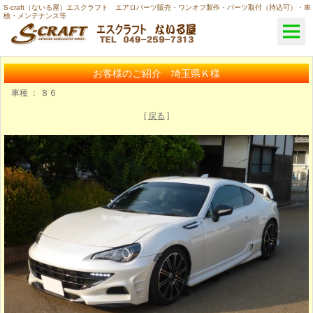
S-craft（ないる屋）エスクラフト エアロパーツ販売・ワンオフ製作・パーツ取付（持込可）・車
検・メンテナンス等
お客様のご紹介 埼玉県Ｋ様
車種 ： ８６
[
戻る
]